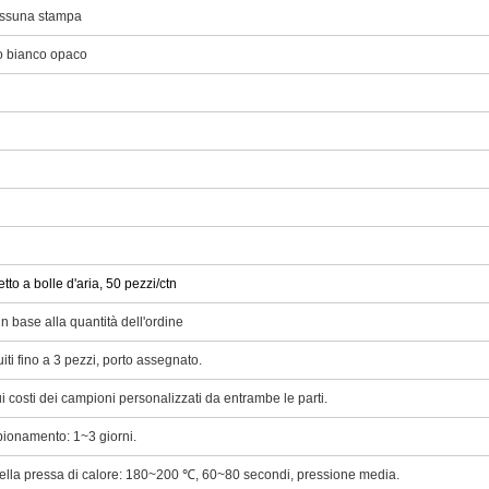
nessuna stampa
o bianco opaco
to a bolle d'aria, 50 pezzi/ctn
in base alla quantità dell'ordine
ti fino a 3 pezzi, porto assegnato.
 costi dei campioni personalizzati da entrambe le parti.
ionamento: 1~3 giorni.
ella pressa di calore: 180~200 ℃, 60~80 secondi, pressione media.