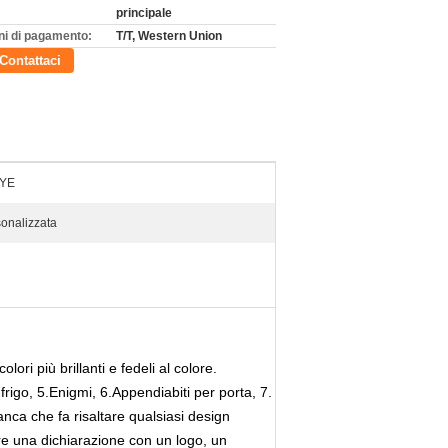
principale
ni di pagamento:
T/T, Western Union
Contattaci
DYE
onalizzata
ri più brillanti e fedeli al colore.
frigo, 5.
Enigmi, 6.
Appendiabiti per porta, 7.
anca che fa risaltare qualsiasi design
fare una dichiarazione con un logo, un