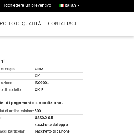
Richiedere un preventivo
Italian
ROLLO DI QUALITÀ
CONTATTACI
gli:
di origine:
CINA
:
CK
icazione:
ISO9001
o di modello:
CK-F
ini di pagamento e spedizione:
ità di ordine minimo:
500
o:
US$0.2-0.5
sacchetto del opp e
aggi particolari:
pacchetto di cartone