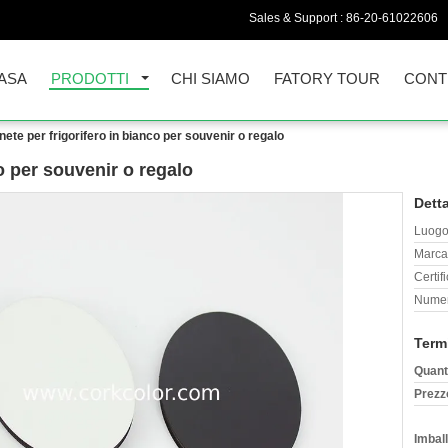
Sales & Support :
86-20-61022606
ASA
PRODOTTI
CHI SIAMO
FATORY TOUR
CONT
ete per frigorifero in bianco per souvenir o regalo
o per souvenir o regalo
Detta
Luogo 
Marca
Certif
Numer
Term
Quant
Prezz
Imball