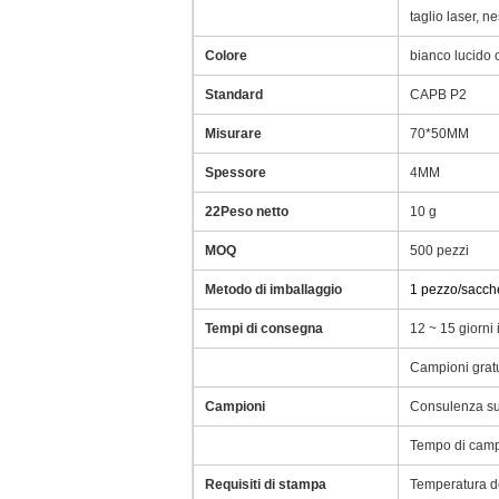
taglio laser, 
Colore
bianco lucido 
Standard
CAPB P2
Misurare
70*50MM
Spessore
4MM
22Peso netto
10 g
MOQ
500 pezzi
Metodo di imballaggio
1 pezzo/sacchet
Tempi di consegna
12 ~ 15 giorni 
Campioni gratui
Campioni
Consulenza sui
Tempo di camp
Requisiti di stampa
Temperatura d