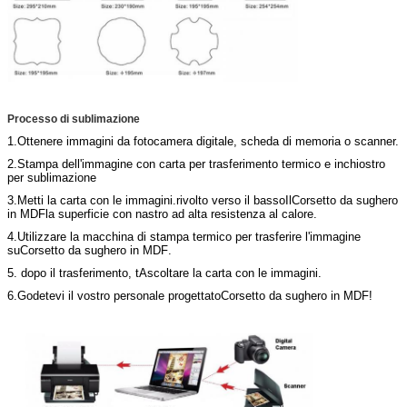
Processo di sublimazione
1.
Ottenere immagini da fotocamera digitale, scheda di memoria o scanner.
2.
Stampa dell'immagine con carta per trasferimento termico e inchiostro
per sublimazione
3.
Metti la carta con le immagini.
rivolto verso il basso
Il
Corsetto da sughero
in MDF
la superficie con nastro ad alta resistenza al calore.
4.
Utilizzare la macchina di stampa termico per trasferire l'immagine
su
Corsetto da sughero in MDF
.
5. dopo il trasferimento, t
Ascoltare
la carta con le immagini.
6.
Godetevi il vostro personale progettato
Corsetto da sughero in MDF
!