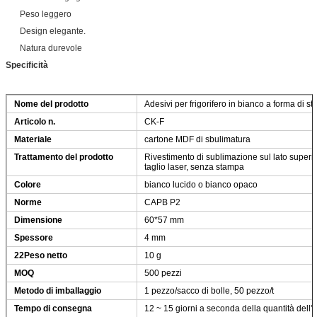
Peso leggero
Design elegante.
Natura durevole
Specificità
Nome del prodotto
Adesivi per frigorifero in bianco a forma di 
Articolo n.
CK-F
Materiale
cartone MDF di sbulimatura
Trattamento del prodotto
Rivestimento di sublimazione sul lato superio
taglio laser, senza stampa
Colore
bianco lucido o bianco opaco
Norme
CAPB P2
Dimensione
60*57 mm
Spessore
4 mm
22Peso netto
10 g
MOQ
500 pezzi
Metodo di imballaggio
1 pezzo/sacco di bolle, 50 pezzo/t
Tempo di consegna
12 ~ 15 giorni a seconda della quantità dell'