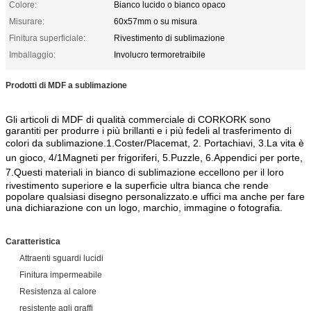
Colore:
Bianco lucido o bianco opaco
Misurare:
60x57mm o su misura
Finitura superficiale:
Rivestimento di sublimazione
Imballaggio:
Involucro termoretraibile
Prodotti di MDF a sublimazione
Gli articoli di MDF di qualità commerciale di CORKORK sono
garantiti per produrre i più brillanti e i più fedeli al trasferimento di
colori da sublimazione.
1.Coster/Placemat, 2. Portachiavi, 3.
La vita è
un gioco, 4/1
Magneti per frigoriferi, 5.
Puzzle, 6.
Appendici per porte,
7.
Questi materiali in bianco di sublimazione eccellono per il loro
rivestimento superiore e la superficie ultra bianca che rende
popolare qualsiasi disegno personalizzato.e uffici ma anche per fare
una dichiarazione con un logo, marchio, immagine o fotografia.
Caratteristica
Attraenti sguardi lucidi
Finitura impermeabile
Resistenza al calore
resistente agli graffi