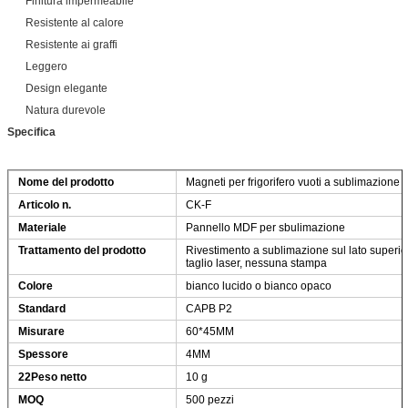
Finitura impermeabile
Resistente al calore
Resistente ai graffi
Leggero
Design elegante
Natura durevole
Specifica
Nome del prodotto
Magneti per frigorifero vuoti a sublimazione
Articolo n.
CK-F
Materiale
Pannello MDF per sbulimazione
Trattamento del prodotto
Rivestimento a sublimazione sul lato superior
taglio laser, nessuna stampa
Colore
bianco lucido o bianco opaco
Standard
CAPB P2
Misurare
60*45MM
Spessore
4MM
22Peso netto
10 g
MOQ
500 pezzi