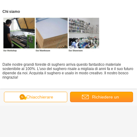
Chi siamo
Dalle nostre grandi foreste di sughero arriva questo fantastico materiale
sostenibile al 100%. L'uso del sughero risale a migliaia di anni fa e il suo futuro
dipende da noi. Acquista il sughero e usalo in modo creativo. Il nostro bosco
ringrazia!
Corkork Co.,Ltd.
Zona industriale di Shenshan, Canton, Cina
Chiacchierare
Richiedere un
Tel: 86-20-61022606
Fax: 86-20-61022607
preventivo
Rete:
http://www.corkcolor.com/
E-mail: info@corkork.com
Ottieni il miglior prezzo per