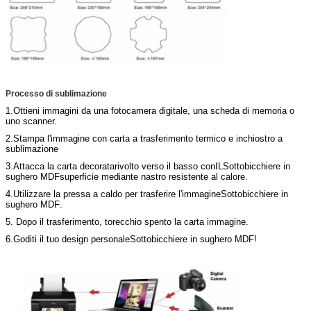
Processo di sublimazione
1.
Ottieni immagini da una fotocamera digitale, una scheda di memoria o
uno scanner.
2.
Stampa l'immagine con carta a trasferimento termico e inchiostro a
sublimazione
3.
Attacca la carta decorata
rivolto verso il basso con
IL
Sottobicchiere in
sughero MDF
superficie mediante nastro resistente al calore.
4.
Utilizzare la pressa a caldo per trasferire l'immagine
Sottobicchiere in
sughero MDF
.
5. Dopo il trasferimento, t
orecchio spento
la carta immagine.
6.
Goditi il ​​tuo design personale
Sottobicchiere in sughero MDF
!