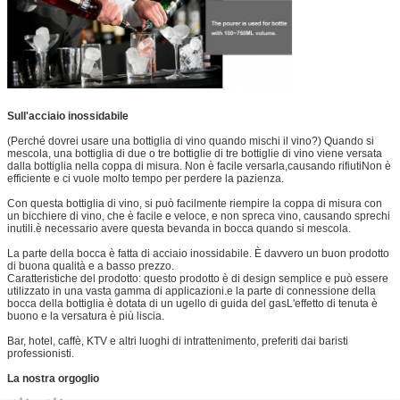
Sull'acciaio inossidabile
(Perché dovrei usare una bottiglia di vino quando mischi il vino?) Quando si
mescola, una bottiglia di due o tre bottiglie di tre bottiglie di vino viene versata
dalla bottiglia nella coppa di misura. Non è facile versarla,causando rifiutiNon è
efficiente e ci vuole molto tempo per perdere la pazienza.
Con questa bottiglia di vino, si può facilmente riempire la coppa di misura con
un bicchiere di vino, che è facile e veloce, e non spreca vino, causando sprechi
inutili.è necessario avere questa bevanda in bocca quando si mescola.
La parte della bocca è fatta di acciaio inossidabile. È davvero un buon prodotto
di buona qualità e a basso prezzo.
Caratteristiche del prodotto: questo prodotto è di design semplice e può essere
utilizzato in una vasta gamma di applicazioni.e la parte di connessione della
bocca della bottiglia è dotata di un ugello di guida del gasL'effetto di tenuta è
buono e la versatura è più liscia.
Bar, hotel, caffè, KTV e altri luoghi di intrattenimento, preferiti dai baristi
professionisti.
La nostra orgoglio