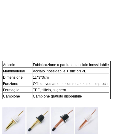
Articolo
Fabbricazione a partire da acciaio inossidabile
Mamma!
terial
Acciaio inossidabile + silicio/TPE
Dimensione
11*3*3cm
Funzione
Offri un versamento controllato e meno sprechi
Fermaglio
TPE, silicio, sughero
Campione
Campione gratuito disponibile