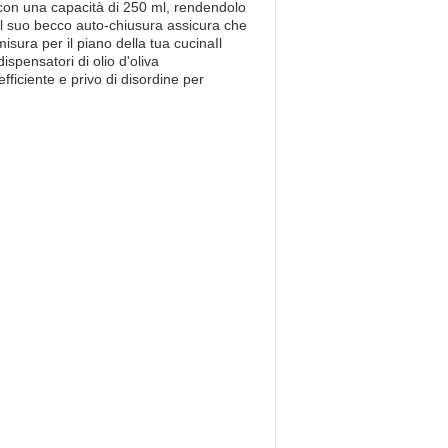
tà con una capacità di 250 ml, rendendolo
. Il suo becco auto-chiusura assicura che
sura per il piano della tua cucinaIl
spensatori di olio d'oliva
fficiente e privo di disordine per