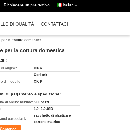
Richiedere un preventivo
Italian
LO DI QUALITÀ
CONTATTACI
e per la cottura domestica
e per la cottura domestica
gli:
di origine:
CINA
:
Corkork
o di modello:
CK-P
ini di pagamento e spedizione:
ità di ordine minimo:
500 pezzi
o:
1.0~2.0USD
sacchetto di plastica e
aggi particolari:
cartone matrice
Contattaci