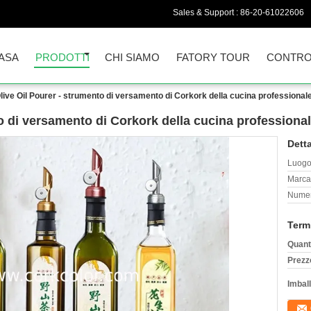
Sales & Support :
86-20-61022606
ASA
PRODOTTI
CHI SIAMO
FATORY TOUR
CONTROL
live Oil Pourer - strumento di versamento di Corkork della cucina professional
o di versamento di Corkork della cucina professional
Detta
Luogo 
Marca
Numer
Term
Quant
Prezz
Imball