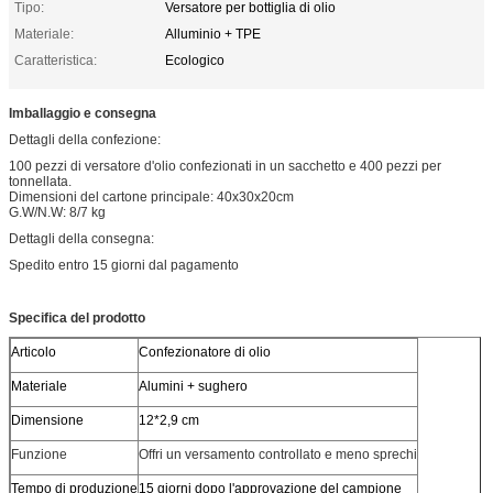
Tipo:
Versatore per bottiglia di olio
Materiale:
Alluminio + TPE
Caratteristica:
Ecologico
Imballaggio e consegna
Dettagli della confezione:
100 pezzi di versatore d'olio confezionati in un sacchetto e 400 pezzi per
tonnellata.
Dimensioni del cartone principale: 40x30x20cm
G.W/N.W: 8/7 kg
Dettagli della consegna:
Spedito entro 15 giorni dal pagamento
Specifica del prodotto
Articolo
Confezionatore di olio
Materiale
Alumini + sughero
Dimensione
12*2,9 cm
Funzione
Offri un versamento controllato e meno sprechi
Tempo di produzione
15 giorni dopo l'approvazione del campione