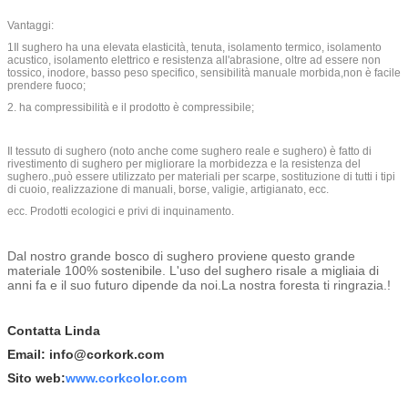
Vantaggi:
1Il sughero ha una elevata elasticità, tenuta, isolamento termico, isolamento
acustico, isolamento elettrico e resistenza all'abrasione, oltre ad essere non
tossico, inodore, basso peso specifico, sensibilità manuale morbida,non è facile
prendere fuoco;
2. ha compressibilità e il prodotto è compressibile;
Il tessuto di sughero (noto anche come sughero reale e sughero) è fatto di
rivestimento di sughero per migliorare la morbidezza e la resistenza del
sughero.,può essere utilizzato per materiali per scarpe, sostituzione di tutti i tipi
di cuoio, realizzazione di manuali, borse, valigie, artigianato, ecc.
ecc. Prodotti ecologici e privi di inquinamento.
Dal nostro grande bosco di sughero proviene questo grande
materiale 100% sostenibile. L'uso del sughero risale a migliaia di
anni fa e il suo futuro dipende da noi.La nostra foresta ti ringrazia.!
Contatta Linda
Email: info@corkork.com
Sito web:
www.corkcolor.com