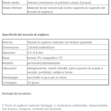
Strato medio
Adesivo (emulsione di polimeri a base d'acqua)
Strato inferiore
Materiali tessili selezionati (come supporto di supporto del
tessuto di sughero)
Specificità del tessuto di sughero
Articolo
Tessuti di sughero naturale con texture quadrate
Dimensione
135x60cm/90x60cm
Spessore
0.5~0.8 mm
Base
tessuti, PU coagulato e TC
Modello
personalizzato/stampato
Utilizzatori
abbigliamento, mobili imbottiti, parti superiori di scarpe e
sandali, portafogli, valigie e borse
Imballaggio
sacchetto in pp e poi in rotolo
Consegna
15 giorni
Dettagli del prodotto:
1.Ticolo di sughero naturale Vantaggi -1: protezione ambientale, impermeabile,
non tossico, insapore, controllo dei parassiti.