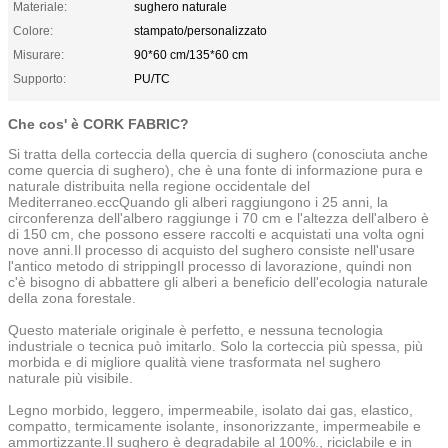
Materiale:
sughero naturale
Colore:
stampato/personalizzato
Misurare:
90*60 cm/135*60 cm
Supporto:
PU/TC
Che cos' è CORK FABRIC?
Si tratta della corteccia della quercia di sughero (conosciuta anche
come quercia di sughero), che è una fonte di informazione pura e
naturale distribuita nella regione occidentale del
Mediterraneo.eccQuando gli alberi raggiungono i 25 anni, la
circonferenza dell'albero raggiunge i 70 cm e l'altezza dell'albero è
di 150 cm, che possono essere raccolti e acquistati una volta ogni
nove anni.Il processo di acquisto del sughero consiste nell'usare
l'antico metodo di strippingIl processo di lavorazione, quindi non
c'è bisogno di abbattere gli alberi a beneficio dell'ecologia naturale
della zona forestale.
Questo materiale originale è perfetto, e nessuna tecnologia
industriale o tecnica può imitarlo. Solo la corteccia più spessa, più
morbida e di migliore qualità viene trasformata nel sughero
naturale più visibile.
Legno morbido, leggero, impermeabile, isolato dai gas, elastico,
compatto, termicamente isolante, insonorizzante, impermeabile e
ammortizzante.Il sughero è degradabile al 100%., riciclabile e in