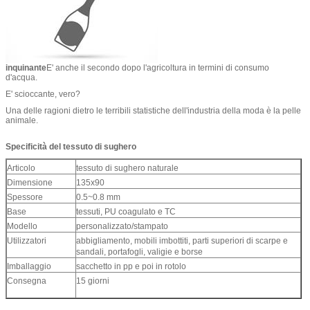
inquinante
E' anche il secondo dopo l'agricoltura in termini di consumo
d'acqua.
E' scioccante, vero?
Una delle ragioni dietro le terribili statistiche dell'industria della moda è la pelle
animale.
Specificità del tessuto di sughero
Articolo
tessuto di sughero naturale
Dimensione
135x90
Spessore
0.5~0.8 mm
Base
tessuti, PU coagulato e TC
Modello
personalizzato/stampato
Utilizzatori
abbigliamento, mobili imbottiti, parti superiori di scarpe e
sandali, portafogli, valigie e borse
Imballaggio
sacchetto in pp e poi in rotolo
Consegna
15 giorni