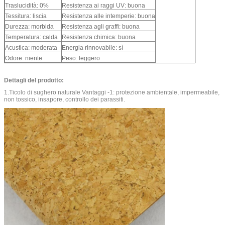
Traslucidità: 0%
Resistenza ai raggi UV: buona
Tessitura: liscia
Resistenza alle intemperie: buona
Durezza: morbida
Resistenza agli graffi: buona
Temperatura: calda
Resistenza chimica: buona
Acustica: moderata
Energia rinnovabile: sì
Odore: niente
Peso: leggero
Dettagli del prodotto:
1.Ticolo di sughero naturale Vantaggi -1: protezione ambientale, impermeabile,
non tossico, insapore, controllo dei parassiti.