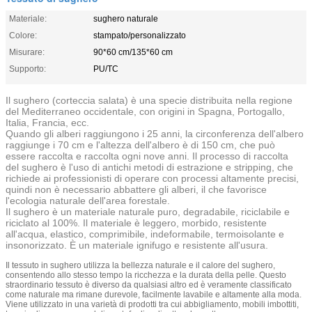
Materiale:
sughero naturale
Colore:
stampato/personalizzato
Misurare:
90*60 cm/135*60 cm
Supporto:
PU/TC
Il sughero (corteccia salata) è una specie distribuita nella regione
del Mediterraneo occidentale, con origini in Spagna, Portogallo,
Italia, Francia, ecc.
Quando gli alberi raggiungono i 25 anni, la circonferenza dell'albero
raggiunge i 70 cm e l'altezza dell'albero è di 150 cm, che può
essere raccolta e raccolta ogni nove anni. Il processo di raccolta
del sughero è l'uso di antichi metodi di estrazione e stripping, che
richiede ai professionisti di operare con processi altamente precisi,
quindi non è necessario abbattere gli alberi, il che favorisce
l'ecologia naturale dell'area forestale.
Il sughero è un materiale naturale puro, degradabile, riciclabile e
riciclato al 100%. Il materiale è leggero, morbido, resistente
all'acqua, elastico, comprimibile, indeformabile, termoisolante e
insonorizzato. È un materiale ignifugo e resistente all'usura.
Il tessuto in sughero utilizza la bellezza naturale e il calore del sughero,
consentendo allo stesso tempo la ricchezza e la durata della pelle. Questo
straordinario tessuto è diverso da qualsiasi altro ed è veramente classificato
come naturale ma rimane durevole, facilmente lavabile e altamente alla moda.
Viene utilizzato in una varietà di prodotti tra cui abbigliamento, mobili imbottiti,