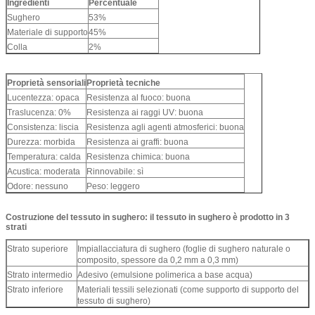
Ingredienti
Percentuale
Sughero
53%
Materiale di supporto
45%
Colla
2%
Proprietà sensoriali
Proprietà tecniche
Lucentezza: opaca
Resistenza al fuoco: buona
Traslucenza: 0%
Resistenza ai raggi UV: buona
Consistenza: liscia
Resistenza agli agenti atmosferici: buona
Durezza: morbida
Resistenza ai graffi: buona
Temperatura: calda
Resistenza chimica: buona
Acustica: moderata
Rinnovabile: sì
Odore: nessuno
Peso: leggero
Costruzione del tessuto in sughero: il tessuto in sughero è prodotto in 3
strati
Strato superiore
Impiallacciatura di sughero (foglie di sughero naturale o
composito, spessore da 0,2 mm a 0,3 mm)
Strato intermedio
Adesivo (emulsione polimerica a base acqua)
Strato inferiore
Materiali tessili selezionati (come supporto di supporto del
tessuto di sughero)