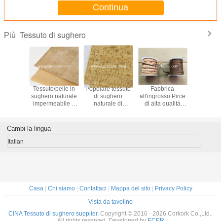
Continua
Tessuto di sughero
Più
 origine
Tessuto/pelle in
Popolare tessuto
Fabbrica
Popol
tale,
sughero naturale
di sughero
all'ingrosso Pirce
larghez
a 1,35 m,
impermeabile e
naturale di
di alta qualità
1,35m 
 sughero
durevole,
macchia d'oro
Larghezza 1 mm
Granuli 
in rotoli
larghezza 1,35 m,
lucente/cuoio per
Colorato Morbido
Pelle di 
per borse,
borsa, portafoglio,
100% Cordone di
da cortile
Cambi la lingua
quaderni, scarpe,
decorazione
sughero piatto per
per la pro
cappelli
accessori
di Ha
Italian
Casa
|
Chi siamo
|
Contattaci
|
Mappa del sito
|
Privacy Policy
Vista da tavolino
CINA Tessuto di sughero supplier.
Copyright © 2016 - 2026 Corkork Co.,Ltd..
All rights reserved. Developed by
ECER