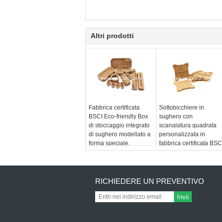
Altri prodotti
Fabbrica certificata
Sottobicchiere in
BSCI Eco-friendly Box
sughero con
di stoccaggio integrato
scanalatura quadrata
di sughero modellato a
personalizzata in
forma speciale,
fabbrica certificata BSC
tabellone di messaggi,
Tappetino in sughero
Cork Coaster & Gift Box
modellato antiscottatur
personalizzazione
ecologico con
isolamento termico
RICHIEDERE UN PREVENTIVO
Invii