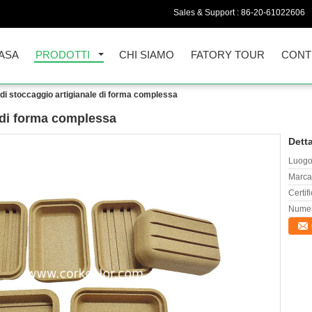
Sales & Support :
86-20-61022606
ASA
PRODOTTI
CHI SIAMO
FATORY TOUR
CONT
di stoccaggio artigianale di forma complessa
 di forma complessa
Detta
Luogo 
Marca
Certif
Numer