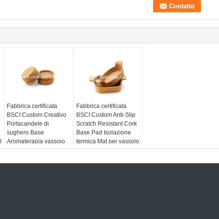
Fabbrica certificata
Fabbrica certificata
BSCI Custom Creativo
BSCI Custom Anti-Slip
Portacandele di
Scratch Resistant Cork
sughero Base
Base Pad Isolazione
I
Aromaterapia vassoio
termica Mat per vassoio
di sughero Casa
in ceramica
a
Atmosfera Decorazione