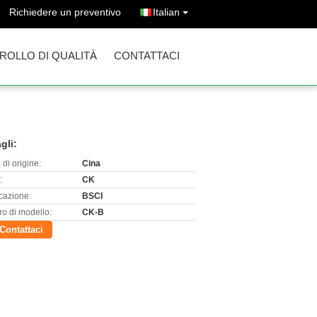
Richiedere un preventivo
Italian
ROLLO DI QUALITÀ
CONTATTACI
gli:
di origine:
Cina
:
CK
icazione:
BSCI
o di modello:
CK-B
Contattaci