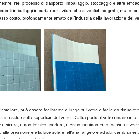
finestre. Nel processo di trasporto, imballaggio, stoccaggio e altre efficac
enti imballaggi in carta (per evitare che si verifichino graffi, muffe, cre
basso costo, profondamente amato dall'industria della lavorazione del ve
 da installare, può essere facilmente a lungo sul vetro e facile da rimuo
 residuo sulla superficie del vetro. D'altra parte, il vetro rimane intat
re e sicuro; e non tossico, inodore, nessun inquinamento, nessun invecchi
tà, alla pressione e alla luce solare, all'aria, al gelo e ad altri cambiam