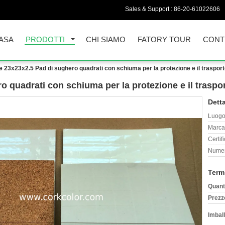
Sales & Support :
86-20-61022606
ASA
PRODOTTI
CHI SIAMO
FATORY TOUR
CONT
e 23x23x2.5 Pad di sughero quadrati con schiuma per la protezione e il trasport
 quadrati con schiuma per la protezione e il traspor
Detta
Luogo 
Marca
Certif
Numer
Term
Quant
Prezz
Imball