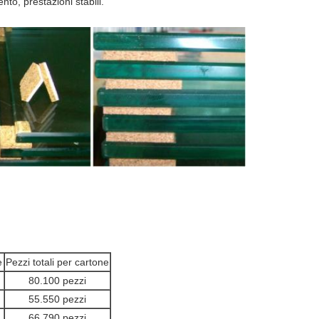
o, prestazioni stabili.
e
Pezzi totali per cartone
80.100 pezzi
55.550 pezzi
66.790 pezzi