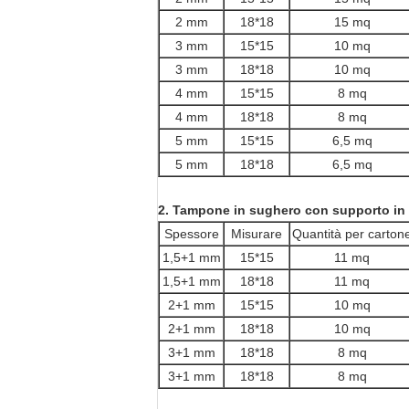
2 mm
18*18
15 mq
3 mm
15*15
10 mq
3 mm
18*18
10 mq
4 mm
15*15
8 mq
4 mm
18*18
8 mq
5 mm
15*15
6,5 mq
5 mm
18*18
6,5 mq
2. Tampone in sughero con supporto in
Spessore
Misurare
Quantità per carton
1,5+1 mm
15*15
11 mq
1,5+1 mm
18*18
11 mq
2+1 mm
15*15
10 mq
2+1 mm
18*18
10 mq
3+1 mm
18*18
8 mq
3+1 mm
18*18
8 mq