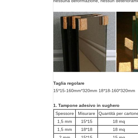
nessuna deformazione, nessun deteriorament
Taglia regolare
15*15-160mm*320mm 18*18-160*320mm
1. Tampone adesivo in sughero
Spessore
Misurare
Quantità per carton
1,5 mm
15*15
18 mq
1,5 mm
18*18
18 mq
2 mm
15*15
15 mq