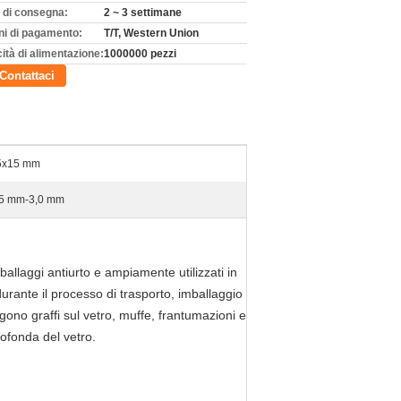
 di consegna:
2 ~ 3 settimane
ni di pagamento:
T/T, Western Union
ità di alimentazione:
1000000 pezzi
Contattaci
5x15 mm
,5 mm-3,0 mm
mballaggi antiurto e ampiamente utilizzati in
durante il processo di trasporto, imballaggio
gono graffi sul vetro, muffe, frantumazioni e
rofonda del vetro.