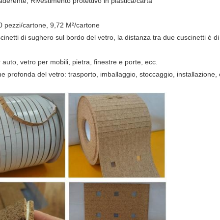
rente; Rivestimento protettivo in plastica/carta
00 pezzi/cartone, 9,72 M²/cartone
inetti di sughero sul bordo del vetro, la distanza tra due cuscinetti è di
 auto, vetro per mobili, pietra, finestre e porte, ecc.
ne profonda del vetro: trasporto, imballaggio, stoccaggio, installazione,