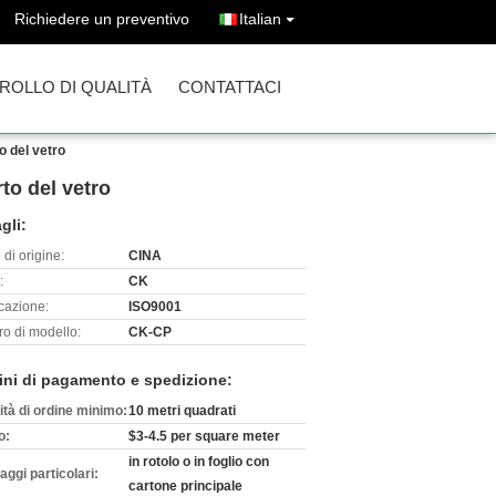
Richiedere un preventivo
Italian
ROLLO DI QUALITÀ
CONTATTACI
o del vetro
to del vetro
gli:
di origine:
CINA
:
CK
icazione:
ISO9001
o di modello:
CK-CP
ini di pagamento e spedizione:
ità di ordine minimo:
10 metri quadrati
o:
$3-4.5 per square meter
in rotolo o in foglio con
aggi particolari:
cartone principale