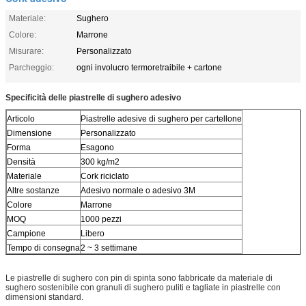
Materiale:
Sughero
Colore:
Marrone
Misurare:
Personalizzato
Parcheggio:
ogni involucro termoretraibile + cartone
Specificità delle piastrelle di sughero adesivo
Articolo
Piastrelle adesive di sughero per cartellone
Dimensione
Personalizzato
Forma
Esagono
Densità
300 kg/m2
Materiale
Cork riciclato
Altre sostanze
Adesivo normale o adesivo 3M
Colore
Marrone
MOQ
1000 pezzi
Campione
Libero
Tempo di consegna
2 ~ 3 settimane
Le piastrelle di sughero con pin di spinta sono fabbricate da materiale di
sughero sostenibile con granuli di sughero puliti e tagliate in piastrelle con
dimensioni standard.