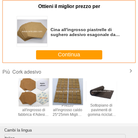
Ottieni il miglior prezzo per
Cina all'ingrosso piastrelle di
sughero adesivo esagonale da
12' per tabellone di annunci in
colore naturale
Continua
Cork adesivo
Più
 fabbrica
Prezzo
Prezzo
Sottopiano di
Rulli
adrato
all'ingrosso di
all'ingrosso caldo
pavimenti di
sughero
 Pad di
fabbrica 4'Adesivo
25*25mm Migliori
gomma riciclata,
per bar
er fai da
Hexagon Pad di
articoli per la casa
isolamento
finitur
ramica
sughero per
Dischi di sughero
acustico e
ades
ruttore in
sottopianta in
adesivi protettivi a
insonorizzante,
Cambi la lingua
marrone
ceramica in colore
colori naturali
dimensioni
naturale
personalizzate