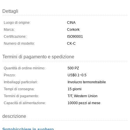
Dettagli
Luogo di origine:
CINA
Marca:
Corkork
Certificazione:
ISO90001
Numero di modello:
CK-C
Termini di pagamento e spedizione
Quantità di ordine minimo:
500 PZ
Prezzo:
US$0.1~0.5
Imballaggi particolari:
Involucro termoretraibile
Tempi di consegna:
15 giorni
Termini di pagamento:
T/T, Western Union
Capacità di alimentazione:
10000 pezzi al mese
descrizione
Sottobicchiere in sughero