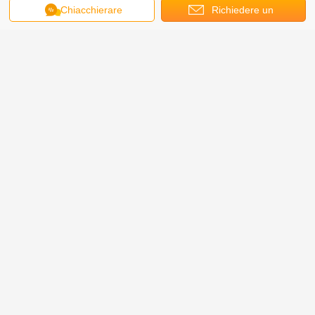
Chiacchierare
Richiedere un
preventivo
Non è solo un sottobicchiere, è un sottobicchiere elegante e
collaudato. Classico sottobicchiere europeo in ceramica, la
superficie è realizzata in pannello ceramico lucido e termoisolante,