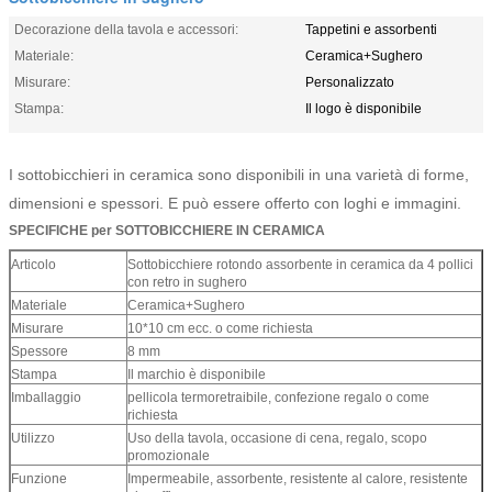
Decorazione della tavola e accessori:
Tappetini e assorbenti
Materiale:
Ceramica+Sughero
Misurare:
Personalizzato
Stampa:
Il logo è disponibile
I sottobicchieri in ceramica sono disponibili in una varietà di forme,
dimensioni e spessori. E può essere offerto con loghi e immagini.
SPECIFICHE per SOTTOBICCHIERE IN CERAMICA
Articolo
Sottobicchiere rotondo assorbente in ceramica da 4 pollici
con retro in sughero
Materiale
Ceramica+Sughero
Misurare
10*10 cm ecc. o come richiesta
Spessore
8 mm
Stampa
Il marchio è disponibile
Imballaggio
pellicola termoretraibile, confezione regalo o come
richiesta
Utilizzo
Uso della tavola, occasione di cena, regalo, scopo
promozionale
Funzione
Impermeabile, assorbente, resistente al calore, resistente