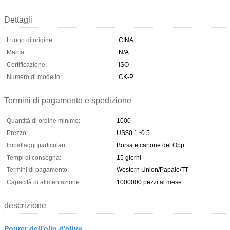
Dettagli
Luogo di origine:
CINA
Marca:
N/A
Certificazione:
ISO
Numero di modello:
CK-P
Termini di pagamento e spedizione
Quantità di ordine minimo:
1000
Prezzo:
US$0.1~0.5
Imballaggi particolari:
Borsa e cartone del Opp
Tempi di consegna:
15 giorni
Termini di pagamento:
Western Union/Papale/TT
Capacità di alimentazione:
1000000 pezzi al mese
descrizione
Pourer dell'olio d'oliva