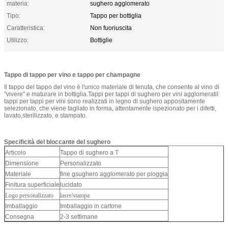
materia:
sughero agglomerato
Tipo:
Tappo per bottiglia
Caratteristica:
Non fuoriuscita
Utilizzo:
Bottiglie
Tappo di tappo per vino e tappo per champagne
Il tappo del tappo del vino è l'unico materiale di tenuta, che consente al vino di
"vivere" e maturare in bottiglia.Tappi per tappi di sughero per vini agglomeratiI
tappi per tappi per vini sono realizzati in legno di sughero appositamente
selezionato, che viene tagliato in forma, attentamente ispezionato per i difetti,
lavato,sterilizzato, e stampato.
Specificità del bloccante del sughero
Articolo
Tappo di sughero a T
Dimensione
Personalizzato
Materiale
fine g
sughero agglomerato per pioggia
Finitura superficiale
lucidato
Logo personalizzato
laser/stampa
Imballaggio
Imballaggio in cartone
Consegna
2-3 settimane